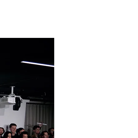
travers l’obtention du titre qui couronnera votre
parcours