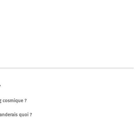
?
ng cosmique ?
anderais quoi ?