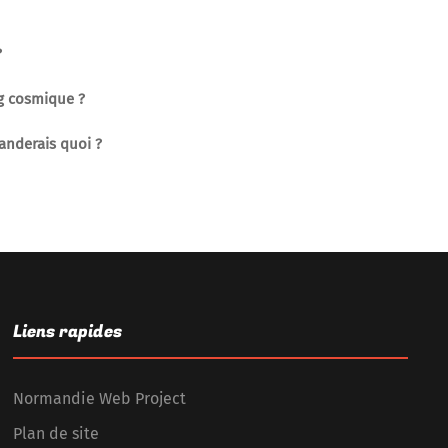
?
ng cosmique ?
anderais quoi ?
Liens rapides
Normandie Web Project
Plan de site