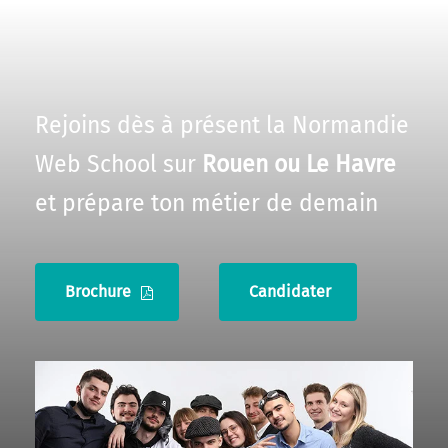
Rejoins dès à présent la Normandie
Web School sur
Rouen ou Le Havre
et prépare ton métier de demain
Brochure
Candidater