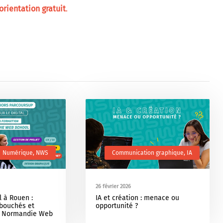
orientation gratuit
.
Numérique
,
NWS
Communication graphique
,
IA
26 février 2026
l à Rouen :
IA et création : menace ou
bouchés et
opportunité ?
la Normandie Web