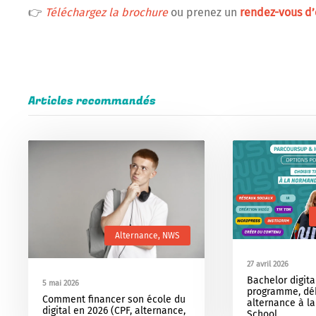
👉
Téléchargez la brochure
ou prenez un
rendez-vous d’
Articles recommandés
Alternance
,
NWS
27 avril 2026
Bachelor digita
5 mai 2026
programme, dé
Comment financer son école du
alternance à 
digital en 2026 (CPF, alternance,
School